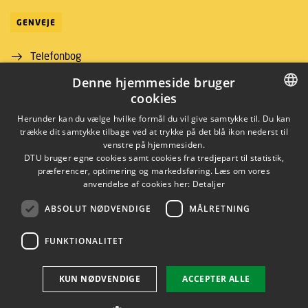
GENVEJE
Telefonbog
Denne hjemmeside bruger
Find vej
cookies
Job og karriere
DANISH
Herunder kan du vælge hvilke formål du vil give samtykke til. Du kan
trække dit samtykke tilbage ved at trykke på det blå ikon nederst til
DANISH
venstre på hjemmesiden.
DTU bruger egne cookies samt cookies fra tredjepart til statistik,
ENGLISH
præferencer, optimering og markedsføring. Læs om vores
anvendelse af cookies her:
Detaljer
ABSOLUT NØDVENDIGE
MÅLRETNING
LINKEDIN
FUNKTIONALITET
Brug af personoplysninger
KUN NØDVENDIGE
ACCEPTER ALLE
Cookieoversigt
Tilgængelighedserklæring