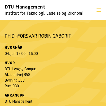
GÅ TIL PRIMÆRT INDHOLD (TRYK ENTER).
DTU Management
PH.D.-FORSVAR ROBIN GABORIT
Institut for Teknologi, Ledelse og Økonomi
PH.D.-FORSVAR ROBIN GABORIT
HVORNÅR
04. jun 13:00 - 16:00
HVOR
DTU Lyngby Campus
Akademivej 358
Bygning 358
Rum 030
ARRANGØR
DTU Management