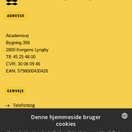
ADRESSE
Akademivej
Bygning 358
2800 Kongens Lyngby
Tlf: 45 25 48 00
CVR: 30 06 09 46
EAN: 5798000430426
GENVEJE
Telefonbog
Denne hjemmeside bruger
Find vej
cookies
Job og karriere
DANISH