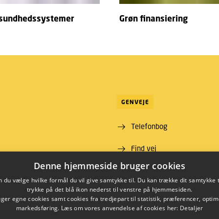
 sundhedssystemer
Grøn finansiering
GENVEJE
Telefonbog
Find vej
ns Lyngby
Denne hjemmeside bruger cookies
 00
du vælge hvilke formål du vil give samtykke til. Du kan trække dit samtykke 
09 46
trykke på det blå ikon nederst til venstre på hjemmesiden.
00430426
er egne cookies samt cookies fra tredjepart til statistik, præferencer, opti
markedsføring. Læs om vores anvendelse af cookies her:
Detaljer