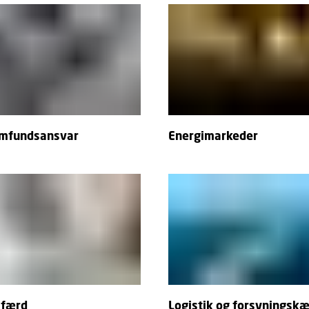
amfundsansvar
Energimarkeder
lfærd
Logistik og forsyningsk