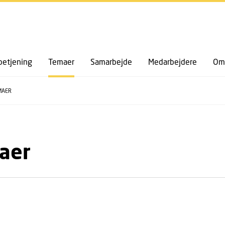
GÅ TIL PRIMÆRT INDHOLD (TRYK ENTER).
etjening
Temaer
Samarbejde
Medarbejdere
Om 
MAER
aer