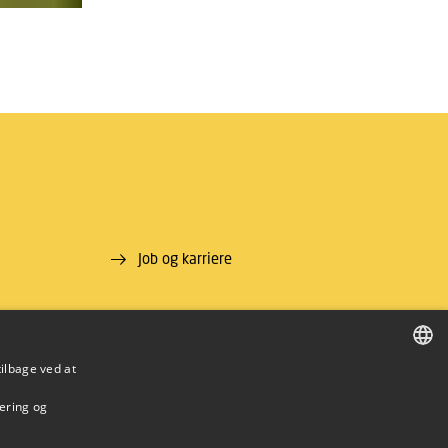
Job og karriere
tilbage ved at
DANISH
mering og
DANISH