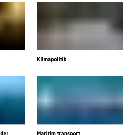
Klimapolitik
æder
Maritim transport