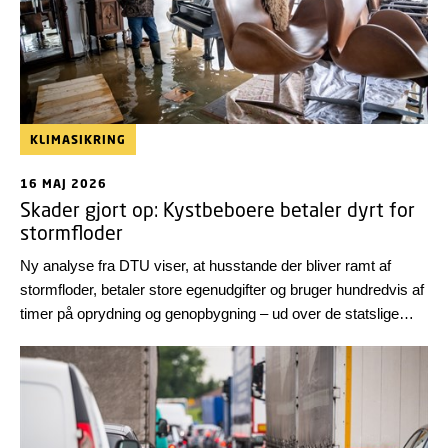
KLIMASIKRING
16 MAJ 2026
Skader gjort op: Kystbeboere betaler dyrt for
stormfloder
Ny analyse fra DTU viser, at husstande der bliver ramt af
stormfloder, betaler store egenudgifter og bruger hundredvis af
timer på oprydning og genopbygning – ud over de statslige
erstatninger. Næsten 40 procent af boligejerne har desuden
oplevet fysiske eller psykiske følgevirkninger.