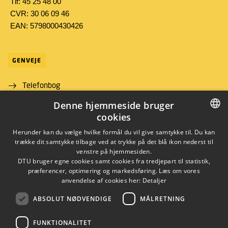
Tlf: 45 25 48 00
CVR: 30 06 09 46
EAN: 5798000430426
GENVEJE
Telefonbog
Denne hjemmeside bruger
Find vej
cookies
Job og karriere
DANISH
Herunder kan du vælge hvilke formål du vil give samtykke til. Du kan
trække dit samtykke tilbage ved at trykke på det blå ikon nederst til
DANISH
venstre på hjemmesiden.
DTU bruger egne cookies samt cookies fra tredjepart til statistik,
ENGLISH
præferencer, optimering og markedsføring. Læs om vores
anvendelse af cookies her:
Detaljer
ABSOLUT NØDVENDIGE
MÅLRETNING
LINKEDIN
FUNKTIONALITET