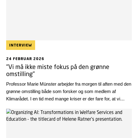
INTERVIEW
24 FEBRUAR 2026
"Vi må ikke miste fokus på den grønne
omstilling"
Professor Marie Münster arbejder fra morgen til aften med den
grønne omstilling både som forsker og som medlem af
Klimarådet. I en tid med mange kriser er der fare for, at vi
glemmer klimakrisen. Men lykkes vi med den grønne
omstilling, så får vi muligvis også løst nogle af de andre kriser
helt automatisk, lyder håbet fra professoren.