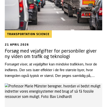
TRANSPORTATION SCIENCE
21 APRIL 2026
Forsøg med vejafgifter for personbiler giver
ny viden om trafik og teknologi
Forsøget viser, at vejafgifter kan mindske trafikken, hvor de
indføres. Der ses især effekter i de fire største byer, hvor
trængslen også typisk er størst. Der peges samtidig på,
forskellige måder hvorpå en fremtidig ordning kan designes og
implementeres, og hvilke afvejninger der kan være mellem
forskellige ordninger.