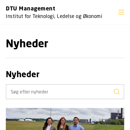
GÅ TIL PRIMÆRT INDHOLD (TRYK ENTER).
DTU Management
Institut for Teknologi, Ledelse og Økonomi
Nyheder
Nyheder
Søg ef