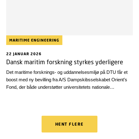
MARITIME ENGINEERING
22 JANUAR 2026
Dansk maritim forskning styrkes yderligere
Det maritime forsknings- og uddannelsesmiljø på DTU får et
boost med ny bevilling fra A/S Dampskibsselskabet Orient’s
Fond, der både understøtter universitetets nationale
førerposition og internationale gennemslagskraft.
HENT FLERE