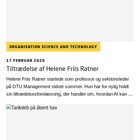
ORGANISATION SCIENCE AND TECHNOLOGY
17 FEBRUAR 2026
Tiltrædelse af Helene Friis Ratner
Helene Friis Ratner startede som professor og sektionsleder
på DTU Management sidste sommer. Hun har for nylig holdt
sin tiltrædelsesforelæsning, der handler om, hvordan AI kan og
bør benyttes for at forbedre vilkårene for brugerne både inden
for velfærd og uddannelse.