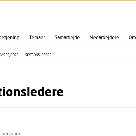
GÅ TIL PRIMÆRT INDHOLD (TRYK ENTER).
etjening
Temaer
Samarbejde
Medarbejdere
Om 
DARBEJDERE
SEKTIONSLEDERE
tionsledere