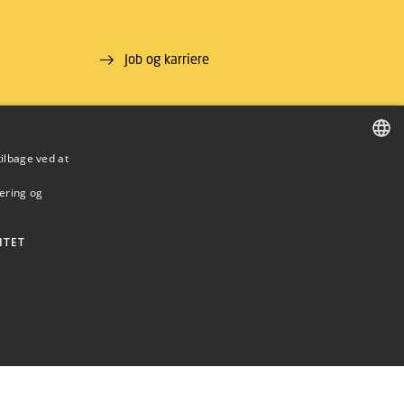
Job og karriere
tilbage ved at
DANISH
mering og
DANISH
ENGLISH
ITET