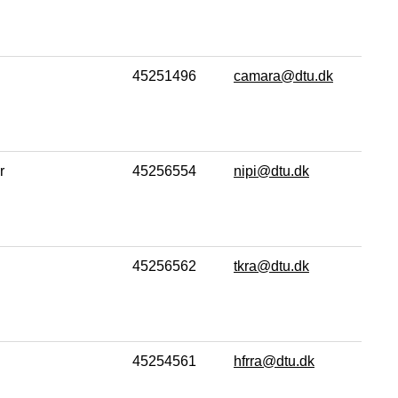
45251496
camara@dtu.dk
r
45256554
nipi@dtu.dk
45256562
tkra@dtu.dk
45254561
hfrra@dtu.dk