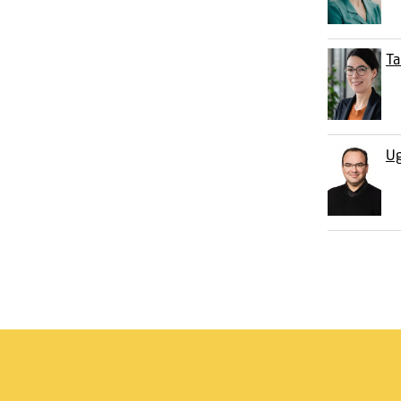
Ta
Ug