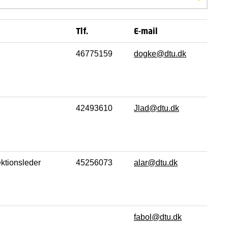
Søg efter
Tlf.
E-mail
46775159
dogke@dtu.dk
42493610
Jlad@dtu.dk
ektionsleder
45256073
alar@dtu.dk
fabol@dtu.dk