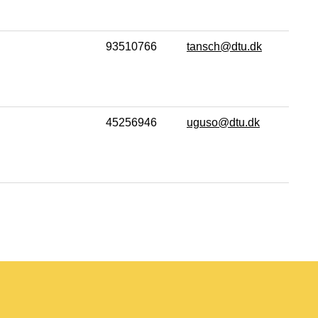
93510766
tansch@dtu.dk
45256946
uguso@dtu.dk