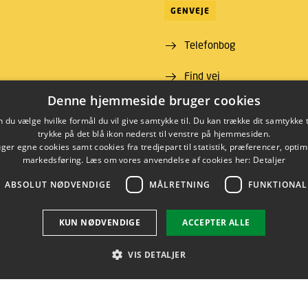
GENVEJE
Telefonbog
Find vej
ns Lyngby
Denne hjemmeside bruger cookies
 00
du vælge hvilke formål du vil give samtykke til. Du kan trække dit samtykke 
09 46
trykke på det blå ikon nederst til venstre på hjemmesiden.
00430426
er egne cookies samt cookies fra tredjepart til statistik, præferencer, opti
markedsføring. Læs om vores anvendelse af cookies her:
Detaljer
ABSOLUT NØDVENDIGE
MÅLRETNING
FUNKTIONAL
LINKEDIN
KUN NØDVENDIGE
ACCEPTER ALLE
VIS DETALJER
Brug af personoplysninger
Cookieoversigt
Tilgængelighedserklæring