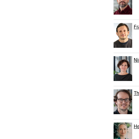
Fr
Ni
Th
He