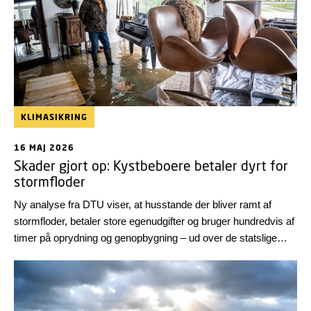
KLIMASIKRING
16 MAJ 2026
Skader gjort op: Kystbeboere betaler dyrt for
stormfloder
Ny analyse fra DTU viser, at husstande der bliver ramt af
stormfloder, betaler store egenudgifter og bruger hundredvis af
timer på oprydning og genopbygning – ud over de statslige
erstatninger. Næsten 40 procent af boligejerne har desuden
oplevet fysiske eller psykiske følgevirkninger.