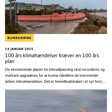
KLIMASIKRING
14 JANUAR 2025
100 års klimahændelser kræver en 100 års
plan
De eksisterende planer for klimatilpasning skal revurderes og
markant opgraderes for at kunne håndtere de kommende
årtiers klimahændelser. Det er hovedbudskabet i et nyt forslag
til en 100 års plan for klimatilpasning, der kommer fra DTU og
forskernetværket Navigating 360.