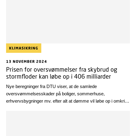
KLIMASIKRING
13 NOVEMBER 2024
Prisen for oversvømmelser fra skybrud og
stormfloder kan løbe op i 406 milliarder
Nye beregninger fra DTU viser, at de samlede
oversvømmelsesskader på boliger, sommerhuse,
erhvervsbygninger mv. efter alt at dømme vil løbe op i omkring
406 milliarder kroner over de næste 100 år. Beregningerne
viser samtidig, at der er milliarder at spare, hvis Danmark
sætter ind med ambitiøse klimasikringstiltag.