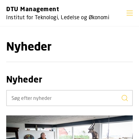
GÅ TIL PRIMÆRT INDHOLD (TRYK ENTER).
DTU Management
Institut for Teknologi, Ledelse og Økonomi
Nyheder
Nyheder
Søg ef