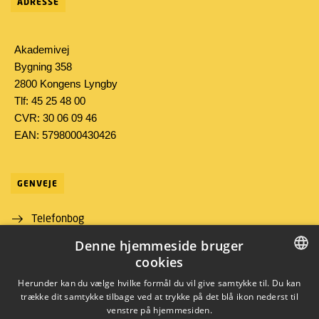
ADRESSE
Akademivej
Bygning 358
2800 Kongens Lyngby
Tlf: 45 25 48 00
CVR: 30 06 09 46
EAN: 5798000430426
GENVEJE
Telefonbog
Denne hjemmeside bruger
Find vej
cookies
Job og karriere
DANISH
Herunder kan du vælge hvilke formål du vil give samtykke til. Du kan
trække dit samtykke tilbage ved at trykke på det blå ikon nederst til
DANISH
venstre på hjemmesiden.