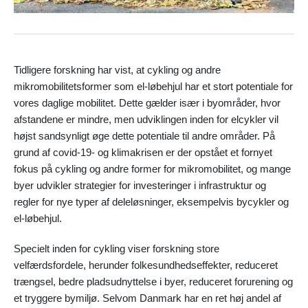
Tidligere forskning har vist, at cykling og andre
mikromobilitetsformer som el-løbehjul har et stort potentiale for
vores daglige mobilitet. Dette gælder især i byområder, hvor
afstandene er mindre, men udviklingen inden for elcykler vil
højst sandsynligt øge dette potentiale til andre områder. På
grund af covid-19- og klimakrisen er der opstået et fornyet
fokus på cykling og andre former for mikromobilitet, og mange
byer udvikler strategier for investeringer i infrastruktur og
regler for nye typer af deleløsninger, eksempelvis bycykler og
el-løbehjul.
Specielt inden for cykling viser forskning store
velfærdsfordele, herunder folkesundhedseffekter, reduceret
trængsel, bedre pladsudnyttelse i byer, reduceret forurening og
et tryggere bymiljø. Selvom Danmark har en ret høj andel af