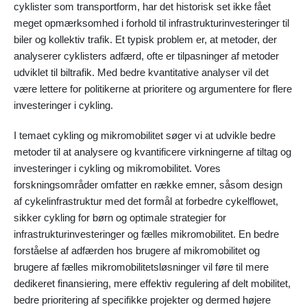
cyklister som transportform, har det historisk set ikke fået
meget opmærksomhed i forhold til infrastrukturinvesteringer til
biler og kollektiv trafik. Et typisk problem er, at metoder, der
analyserer cyklisters adfærd, ofte er tilpasninger af metoder
udviklet til biltrafik. Med bedre kvantitative analyser vil det
være lettere for politikerne at prioritere og argumentere for flere
investeringer i cykling.
I temaet cykling og mikromobilitet søger vi at udvikle bedre
metoder til at analysere og kvantificere virkningerne af tiltag og
investeringer i cykling og mikromobilitet. Vores
forskningsområder omfatter en række emner, såsom design
af cykelinfrastruktur med det formål at forbedre cykelflowet,
sikker cykling for børn og optimale strategier for
infrastrukturinvesteringer og fælles mikromobilitet. En bedre
forståelse af adfærden hos brugere af mikromobilitet og
brugere af fælles mikromobilitetsløsninger vil føre til mere
dedikeret finansiering, mere effektiv regulering af delt mobilitet,
bedre prioritering af specifikke projekter og dermed højere