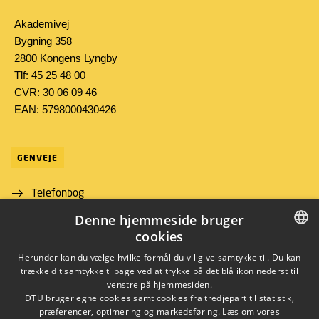
Akademivej
Bygning 358
2800 Kongens Lyngby
Tlf: 45 25 48 00
CVR: 30 06 09 46
EAN: 5798000430426
GENVEJE
Telefonbog
Denne hjemmeside bruger
Find vej
cookies
Job og karriere
DANISH
Herunder kan du vælge hvilke formål du vil give samtykke til. Du kan
trække dit samtykke tilbage ved at trykke på det blå ikon nederst til
DANISH
venstre på hjemmesiden.
DTU bruger egne cookies samt cookies fra tredjepart til statistik,
ENGLISH
præferencer, optimering og markedsføring. Læs om vores