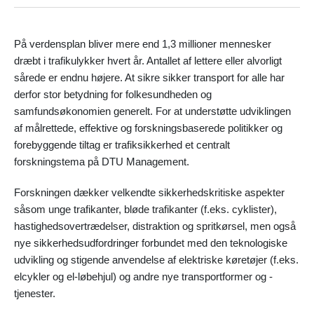
På verdensplan bliver mere end 1,3 millioner mennesker
dræbt i trafikulykker hvert år. Antallet af lettere eller alvorligt
sårede er endnu højere. At sikre sikker transport for alle har
derfor stor betydning for folkesundheden og
samfundsøkonomien generelt. For at understøtte udviklingen
af målrettede, effektive og forskningsbaserede politikker og
forebyggende tiltag er trafiksikkerhed et centralt
forskningstema på DTU Management.
Forskningen dækker velkendte sikkerhedskritiske aspekter
såsom unge trafikanter, bløde trafikanter (f.eks. cyklister),
hastighedsovertrædelser, distraktion og spritkørsel, men også
nye sikkerhedsudfordringer forbundet med den teknologiske
udvikling og stigende anvendelse af elektriske køretøjer (f.eks.
elcykler og el-løbehjul) og andre nye transportformer og -
tjenester.