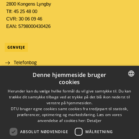
2800 Kongens Lyngby
Tlf: 45 25 48 00
CVR: 30 06 09 46
EAN: 5798000430426
GENVEJE
Telefonbog
Denne hjemmeside bruger
Find vej
cookies
Job og karriere
DANISH
Herunder kan du vælge hvilke formål du vil give samtykke til. Du kan
trække dit samtykke tilbage ved at trykke på det blå ikon nederst til
DANISH
venstre på hjemmesiden.
DTU bruger egne cookies samt cookies fra tredjepart til statistik,
ENGLISH
præferencer, optimering og markedsføring. Læs om vores
anvendelse af cookies her:
Detaljer
ABSOLUT NØDVENDIGE
MÅLRETNING
LINKEDIN