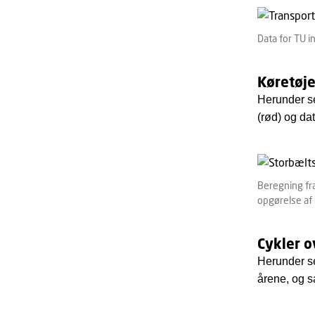
Data for TU 
Køretøje
Herunder se
(rød) og dat
Beregning fra
opgørelse af 
Cykler o
Herunder se
årene, og 