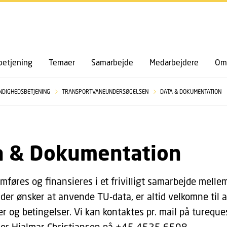
GÅ TIL PRIMÆRT INDHOLD (TRYK ENTER).
etjening
Temaer
Samarbejde
Medarbejdere
Om 
NDIGHEDSBETJENING
TRANSPORTVANEUNDERSØGELSEN
DATA & DOKUMENTATION
a & Dokumentation
føres og finansieres i et frivilligt samarbejde melle
 der ønsker at anvende TU-data, er altid velkomne til
 og betingelser. Vi kan kontaktes pr. mail på turequest
der Hjalmar Christiansen på +45 4525 6508.