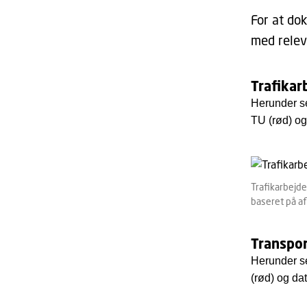
For at do
med relev
Trafikar
Herunder se
TU (rød) og 
Trafikarbejde
baseret på af
Transpor
Herunder se
(rød) og da