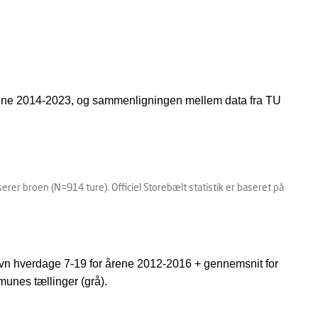
r årene 2014-2023, og sammenligningen mellem data fra TU
er broen (N=914 ture). Officiel Storebælt statistik er baseret på
havn hverdage 7-19 for årene 2012-2016 + gennemsnit for
nes tællinger (grå).