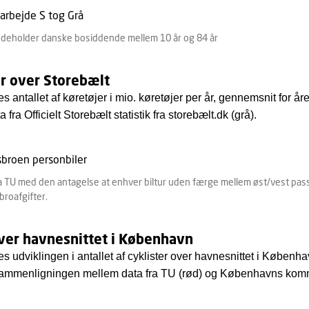
indeholder danske bosiddende mellem 10 år og 84 år
r over Storebælt
s antallet af køretøjer i mio. køretøjer per år, gennemsnit fo
a fra Officielt Storebælt statistik fra storebælt.dk (grå).
 TU med den antagelse at enhver biltur uden færge mellem øst/vest passer
broafgifter.
ver havnesnittet i København
s udviklingen i antallet af cyklister over havnesnittet i Køben
sammenligningen mellem data fra TU (rød) og Københavns kommu