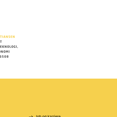
STIANSEN
T
TEKNOLOGI,
ONOMI
56508
Job og karriere