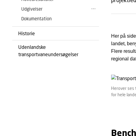
Udgivelser
Dokumentation
Historie
Her på side
landet, ben
Udenlandske
Flere resul
transportvaneundersøgelser
regional da
Herover ses t
for hele land
Bench