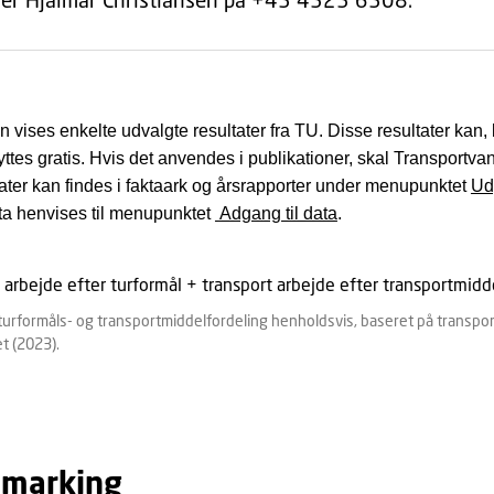
n vises enkelte udvalgte resultater fra TU. Disse resultater kan,
yttes gratis. Hvis det anvendes i publikationer, skal Transportva
tater kan findes i faktaark og årsrapporter under menupunktet
Ud
ta henvises til menupunktet
Adgang til data
.
urformåls- og transportmiddelfordeling henholdsvis, baseret på transporta
et (2023).
marking