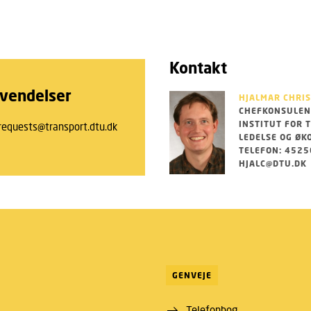
Kontakt
vendelser
HJALMAR CHRI
CHEFKONSULEN
INSTITUT FOR 
requests@transport.dtu.dk
LEDELSE OG ØK
TELEFON: 452
HJALC@DTU.DK
GENVEJE
Telefonbog