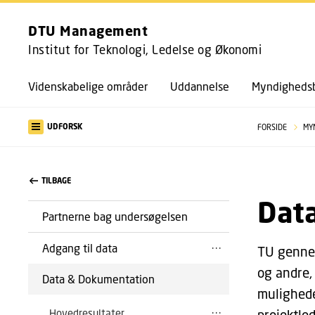
DTU Management
Institut for Teknologi, Ledelse og Økonomi
Videnskabelige områder
Uddannelse
Myndighedsb
UDFORSK
FORSIDE
MY
TILBAGE
Dat
Partnerne bag undersøgelsen
Adgang til data
TU gennem
og andre,
Data & Dokumentation
muligheder
Hovedresultater
projektle