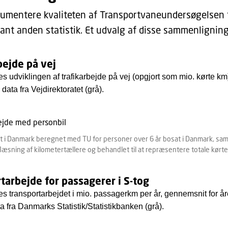
kumentere kvaliteten af Transportvaneundersøgelsen
ant anden statistik. Et udvalg af disse sammenlignin
bejde på vej
s udviklingen af trafikarbejde på vej (opgjort som mio. kørte k
data fra Vejdirektoratet (grå).
t i Danmark beregnet med TU for personer over 6 år bosat i Danmark, samm
læsning af kilometertællere og behandlet til at repræsentere totale kørte
tarbejde for passagerer i S-tog
s transportarbejdet i mio. passagerkm per år, gennemsnit for
ta fra Danmarks Statistik/Statistikbanken (grå).