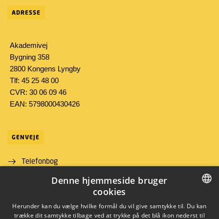
ADRESSE
Akademivej
Bygning 358
2800 Kongens Lyngby
Tlf: 45 25 48 00
CVR: 30 06 09 46
EAN: 5798000430426
GENVEJE
Telefonbog
Denne hjemmeside bruger
Find vej
cookies
Job og karriere
DANISH
Herunder kan du vælge hvilke formål du vil give samtykke til. Du kan
trække dit samtykke tilbage ved at trykke på det blå ikon nederst til