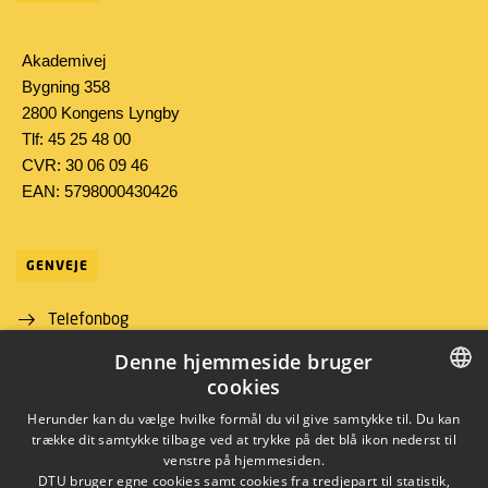
Akademivej
Bygning 358
2800 Kongens Lyngby
Tlf: 45 25 48 00
CVR: 30 06 09 46
EAN: 5798000430426
GENVEJE
Telefonbog
Denne hjemmeside bruger
Find vej
cookies
Job og karriere
DANISH
Herunder kan du vælge hvilke formål du vil give samtykke til. Du kan
trække dit samtykke tilbage ved at trykke på det blå ikon nederst til
DANISH
venstre på hjemmesiden.
DTU bruger egne cookies samt cookies fra tredjepart til statistik,
ENGLISH