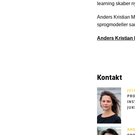
learning skaber nye
Anders Kristian M
sprogmodeller sam
Anders Kristian 
Kontakt
JUL
PRO
INS
JUK
AND