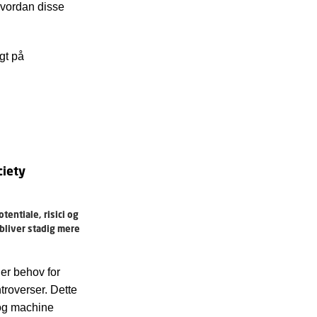
hvordan disse
gt på
ciety
entiale, risici og
bliver stadig mere
der behov for
troverser. Dette
 og machine