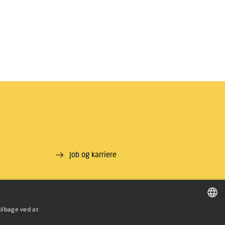
Job og karriere
tilbage ved at
DANISH