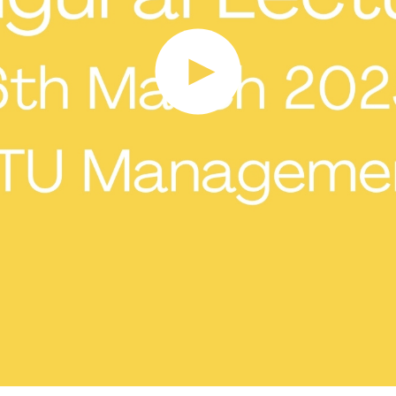
Hov, denne funktion kræver cookies
 skal du ændre dit
cookie-samtykke
til at tillade funktionalitet 