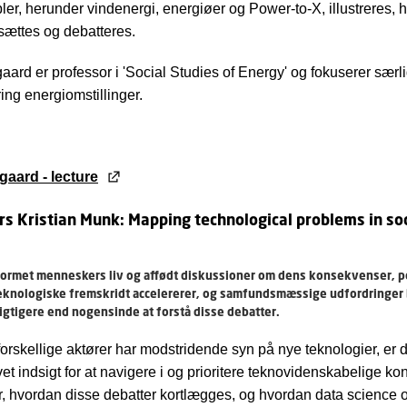
er, herunder vindenergi, energiøer og Power-to-X, illustreres, 
sættes og debatteres.
aard er professor i 'Social Studies of Energy' og fokuserer særli
ing energiomstillinger.
gaard - lecture
rs Kristian Munk:
Mapping technological problems in so
 formet menneskers liv og affødt diskussioner om dens konsekvenser, pot
t teknologiske fremskridt accelererer, og samfundsmæssige udfordringer 
igtigere end nogensinde at forstå disse debatter.
forskellige aktører har modstridende syn på nye teknologier, er 
t indsigt for at navigere i og prioritere teknovidenskabelige kon
r, hvordan disse debatter kortlægges, og hvordan data science