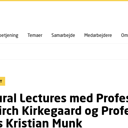
GÅ TIL PRIMÆRT INDHOLD (TRYK ENTER).
etjening
Temaer
Samarbejde
Medarbejdere
Om 
T
ral Lectures med Profe
Kirch Kirkegaard og Prof
 Kristian Munk