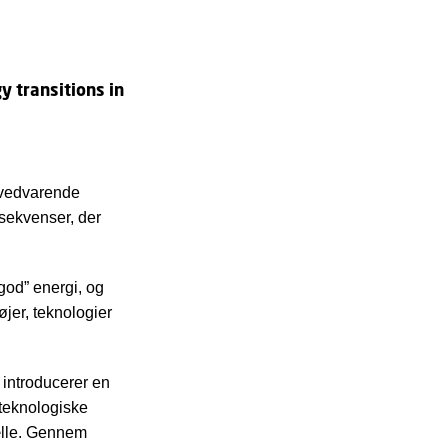
y transitions in
f vedvarende
nsekvenser, der
god” energi, og
øjer, teknologier
 introducerer en
 teknologiske
tælle. Gennem