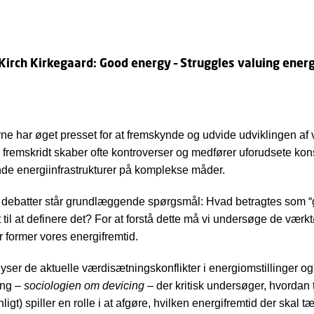
 Kirch Kirkegaard: Good energy – Struggles valuing energ
ne har øget presset for at fremskynde og udvide udviklingen a
 fremskridt skaber ofte kontroverser og medfører uforudsete ko
de energiinfrastrukturer på komplekse måder.
e debatter står grundlæggende spørgsmål: Hvad betragtes som “
 til at definere det? For at forstå dette må vi undersøge de værkt
r former vores energifremtid.
yser de aktuelle værdisætningskonflikter i energiomstillinger og
ing –
sociologien om devicing
– der kritisk undersøger, hvordan
ligt) spiller en rolle i at afgøre, hvilken energifremtid der skal 