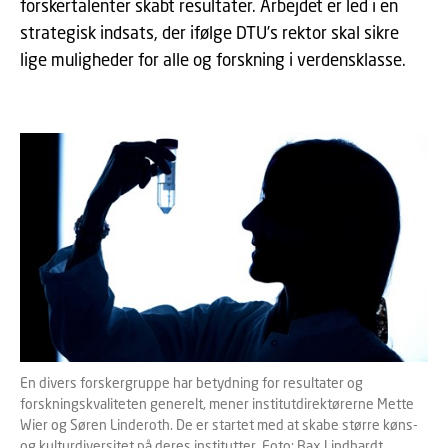
forskertalenter skabt resultater. Arbejdet er led i en
strategisk indsats, der ifølge DTU’s rektor skal sikre
lige muligheder for alle og forskning i verdensklasse.
En divers forskergruppe har betydning for resultater og
forskningskvaliteten generelt, mener institutdirektørerne Mette
Wier og Søren Linderoth. De er startet med at skabe større køns-
og kulturdiversitet på deres institutter. Foto: Bax Lindhardt