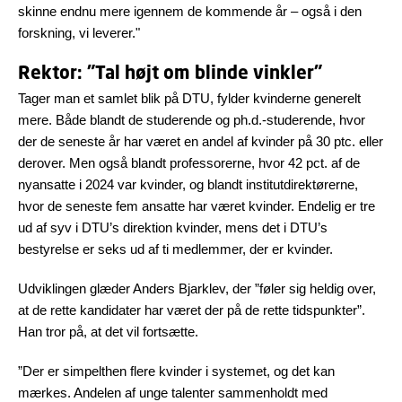
skinne endnu mere igennem de kommende år – også i den
forskning, vi leverer."
Rektor: "Tal højt om blinde vinkler"
Tager man et samlet blik på DTU, fylder kvinderne generelt
mere. Både blandt de studerende og ph.d.-studerende, hvor
der de seneste år har været en andel af kvinder på 30 ptc. eller
derover. Men også blandt professorerne, hvor 42 pct. af de
nyansatte i 2024 var kvinder, og blandt institutdirektørerne,
hvor de seneste fem ansatte har været kvinder. Endelig er tre
ud af syv i DTU’s direktion kvinder, mens det i DTU’s
bestyrelse er seks ud af ti medlemmer, der er kvinder.
Udviklingen glæder Anders Bjarklev, der ”føler sig heldig over,
at de rette kandidater har været der på de rette tidspunkter”.
Han tror på, at det vil fortsætte.
”Der er simpelthen flere kvinder i systemet, og det kan
mærkes. Andelen af unge talenter sammenholdt med