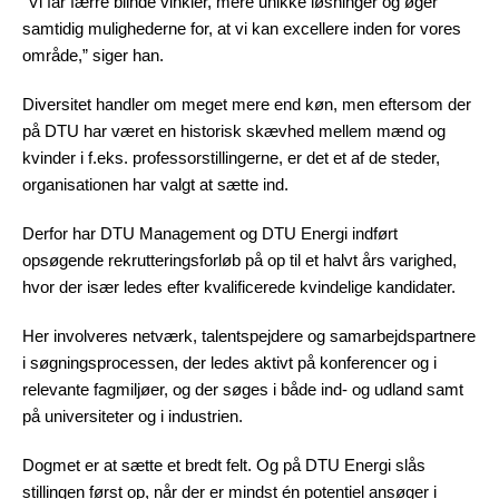
”Vi får færre blinde vinkler, mere unikke løsninger og øger
samtidig mulighederne for, at vi kan excellere inden for vores
område,” siger han.
Diversitet handler om meget mere end køn, men eftersom der
på DTU har været en historisk skævhed mellem mænd og
kvinder i f.eks. professorstillingerne, er det et af de steder,
organisationen har valgt at sætte ind.
Derfor har DTU Management og DTU Energi indført
opsøgende rekrutteringsforløb på op til et halvt års varighed,
hvor der især ledes efter kvalificerede kvindelige kandidater.
Her involveres netværk, talentspejdere og samarbejdspartnere
i søgningsprocessen, der ledes aktivt på konferencer og i
relevante fagmiljøer, og der søges i både ind- og udland samt
på universiteter og i industrien.
Dogmet er at sætte et bredt felt. Og på DTU Energi slås
stillingen først op, når der er mindst én potentiel ansøger i