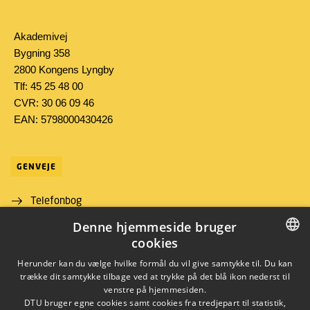
Akademivej
Bygning 358
2800 Kongens Lyngby
Tlf: 45 25 48 00
CVR: 30 06 09 46
EAN: 5798000430426
GENVEJE
Telefonbog
Denne hjemmeside bruger
Find vej
cookies
Job og karriere
DANISH
Herunder kan du vælge hvilke formål du vil give samtykke til. Du kan
trække dit samtykke tilbage ved at trykke på det blå ikon nederst til
DANISH
venstre på hjemmesiden.
DTU bruger egne cookies samt cookies fra tredjepart til statistik,
ENGLISH