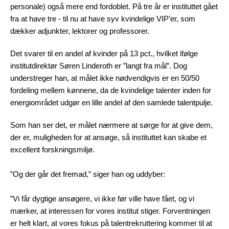
personale) også mere end fordoblet. På tre år er instituttet gået
fra at have tre - til nu at have syv kvindelige VIP’er, som
dækker adjunkter, lektorer og professorer.
Det svarer til en andel af kvinder på 13 pct., hvilket ifølge
institutdirektør Søren Linderoth er ”langt fra mål”. Dog
understreger han, at målet ikke nødvendigvis er en 50/50
fordeling mellem kønnene, da de kvindelige talenter inden for
energiområdet udgør en lille andel af den samlede talentpulje.
Som han ser det, er målet nærmere at sørge for at give dem,
der er, muligheden for at ansøge, så instituttet kan skabe et
excellent forskningsmiljø.
”Og der går det fremad,” siger han og uddyber:
”Vi får dygtige ansøgere, vi ikke før ville have fået, og vi
mærker, at interessen for vores institut stiger. Forventningen
er helt klart, at vores fokus på talentrekruttering kommer til at