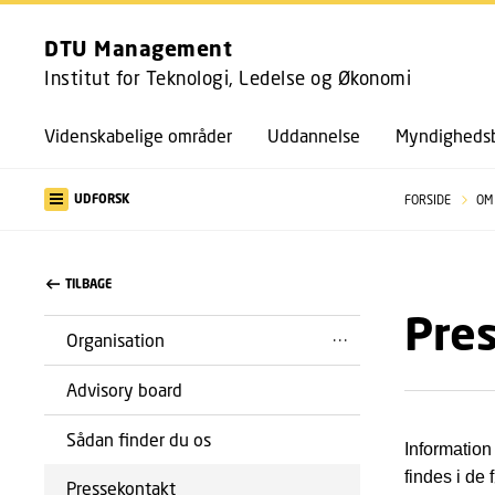
DTU Management
Institut for Teknologi, Ledelse og Økonomi
Videnskabelige områder
Uddannelse
Myndighedsb
UDFORSK
FORSIDE
OM
TILBAGE
Pre
Organisation
Advisory board
Sådan finder du os
Information
findes i de 
Pressekontakt