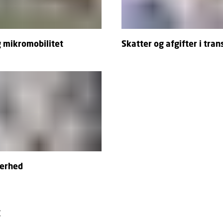
g mikromobilitet
Skatter og afgifter i tran
kerhed
t