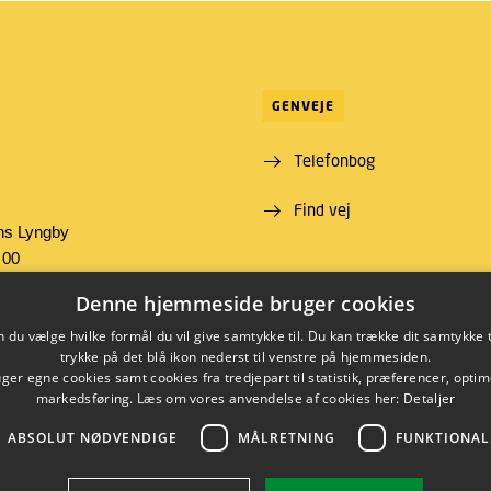
GENVEJE
Telefonbog
Find vej
ns Lyngby
 00
09 46
Denne hjemmeside bruger cookies
00430426
du vælge hvilke formål du vil give samtykke til. Du kan trække dit samtykke 
trykke på det blå ikon nederst til venstre på hjemmesiden.
er egne cookies samt cookies fra tredjepart til statistik, præferencer, opti
markedsføring. Læs om vores anvendelse af cookies her:
Detaljer
ABSOLUT NØDVENDIGE
MÅLRETNING
FUNKTIONAL
LINKEDIN