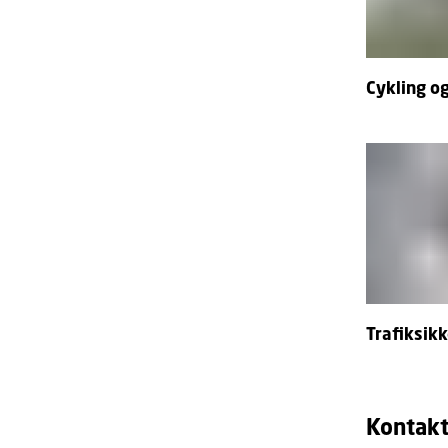
Cykling o
Trafiksik
Kontak