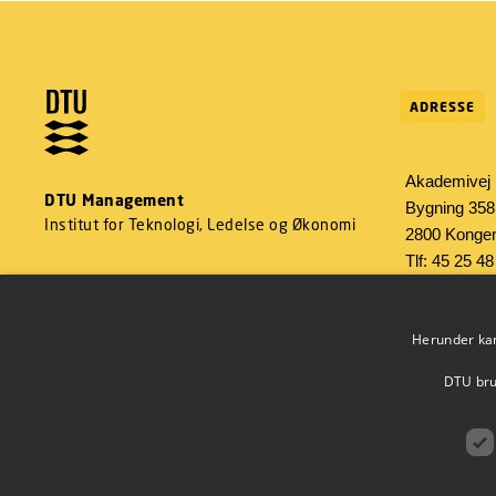
ADRESSE
Akademivej
DTU Management
Bygning 358
Institut for Teknologi, Ledelse og Økonomi
2800 Konge
Tlf: 45 25 48
CVR: 30 06 
EAN: 57980
Herunder kan 
DTU brug