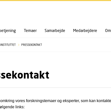
GÅ TIL PRIMÆRT INDHOLD (TRYK ENTER).
etjening
Temaer
Samarbejde
Medarbejdere
Om 
 INSTITUTTET
PRESSEKONTAKT
ssekontakt
 omkring vores forskningstemaer og eksperter, som kan kontakt
følgende links: