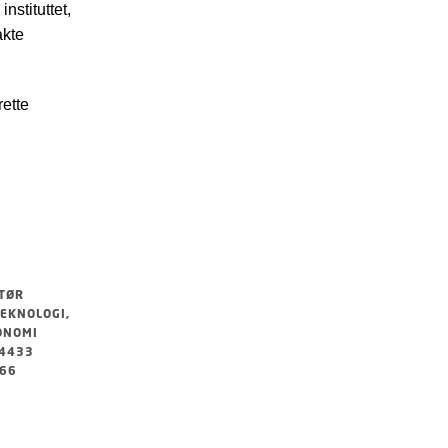
nstituttet,
akte
rette
TØR
TEKNOLOGI,
ONOMI
54433
566