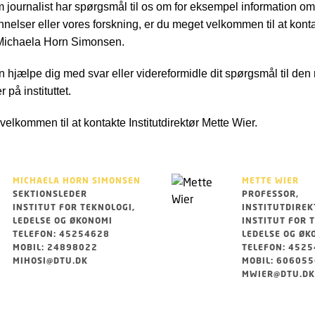
 journalist har spørgsmål til os om for eksempel information om i
nelser eller vores forskning, er du meget velkommen til at kont
Michaela Horn Simonsen.
n hjælpe dig med svar eller videreformidle dit spørgsmål til den 
på instituttet.
velkommen til at kontakte Institutdirektør Mette Wier.
MICHAELA HORN SIMONSEN
METTE WIER
SEKTIONSLEDER
PROFESSOR,
INSTITUT FOR TEKNOLOGI,
INSTITUTDIREK
LEDELSE OG ØKONOMI
INSTITUT FOR 
TELEFON: 45254628
LEDELSE OG ØK
MOBIL: 24898022
TELEFON: 452
MIHOSI@DTU.DK
MOBIL: 60605
MWIER@DTU.DK