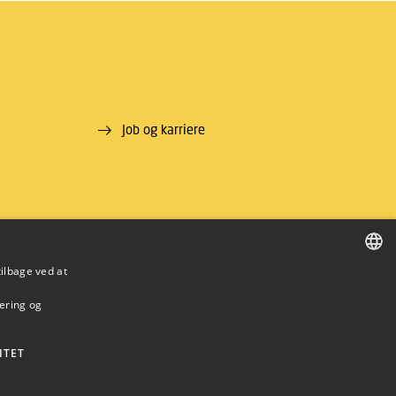
Job og karriere
tilbage ved at
DANISH
mering og
DANISH
ENGLISH
ITET