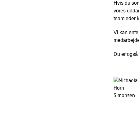
Hvis du som
vores uddan
teamleder 
Vi kan ente
medarbejder 
Du er også 